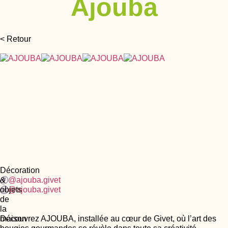
Ajouba
< Retour
Décoration
&
@ajouba.givet
objets
@ajouba.givet
de
la
maison
Découvrez AJOUBA, installée au cœur de Givet, où l’art des