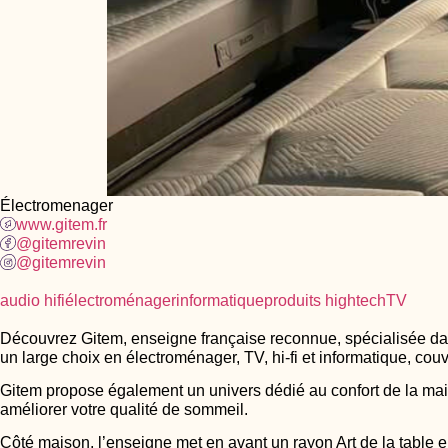
Électromenager
www.gitem.fr
@gitemrevin
@gitemrevin
audio hifi
électroménager
informatique
produits hightech
TV
Découvrez Gitem, enseigne française reconnue, spécialisée dans
un large choix en électroménager, TV, hi-fi et informatique, cou
Gitem propose également un univers dédié au confort de la maiso
améliorer votre qualité de sommeil.
Côté maison, l’enseigne met en avant un rayon Art de la table e