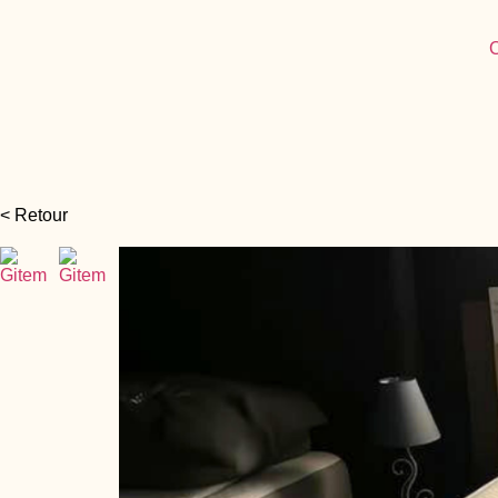
C
< Retour