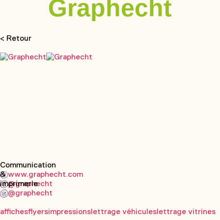
Graphecht
< Retour
Communication
&
www.graphecht.com
imprimerie
@graphecht
@graphecht
affiches
flyers
impressions
lettrage véhicules
lettrage vitrines