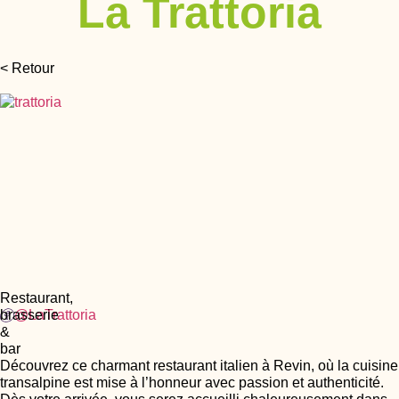
La Trattoria
< Retour
Restaurant,
brasserie
@LaTrattoria
&
bar
Découvrez ce charmant restaurant italien à Revin, où la cuisine
transalpine est mise à l’honneur avec passion et authenticité.