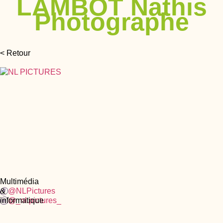
LAMBOT Nathis
Photographe
< Retour
Multimédia
&
@NLPictures
informatique
@_nl.pictures_